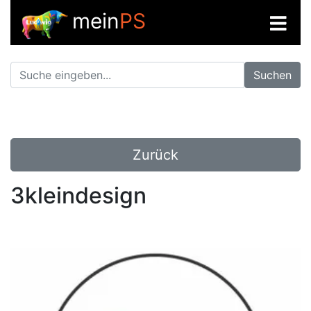
mein
PS
Suchen
Zurück
3kleindesign